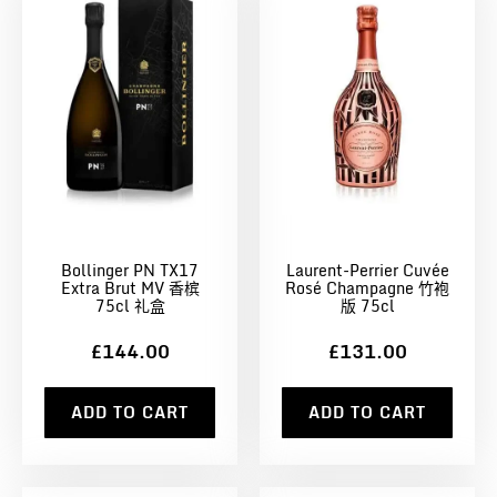
Bollinger PN TX17
Laurent-Perrier Cuvée
Extra Brut MV 香槟
Rosé Champagne 竹袍
75cl 礼盒
版 75cl
£144.00
£131.00
ADD TO CART
ADD TO CART