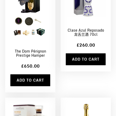
Clase Azul Reposado
龙舌兰酒 70cl
£260.00
The Dom Pérignon
Prestige Hamper
ADD TO CART
£650.00
ADD TO CART