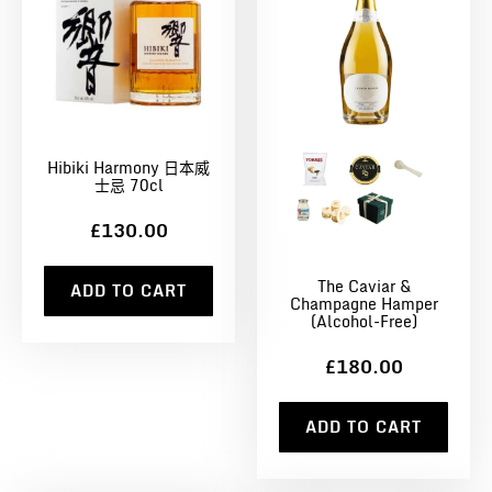
Hibiki Harmony 日本威
士忌 70cl
£130.00
The Caviar &
ADD TO CART
Champagne Hamper
(Alcohol-Free)
£180.00
ADD TO CART