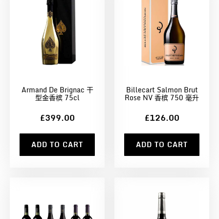
Armand De Brignac 干
Billecart Salmon Brut
型金香槟 75cl
Rose NV 香槟 750 毫升
£399.00
£126.00
ADD TO CART
ADD TO CART