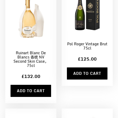
Pol Roger Vintage Brut
75cl
Ruinart Blanc De
Blancs 香槟 NV
£125.00
Second Skin Case，
75cl
ADD TO CART
£132.00
ADD TO CART