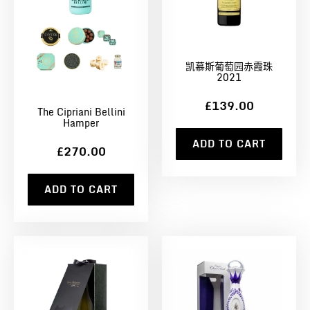
凯慕斯葡萄园赤霞珠
2021
£139.00
The Cipriani Bellini
Hamper
ADD TO CART
£270.00
ADD TO CART