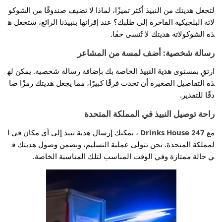
لتجعل هديتك من النبيذ أكثر تميزًا، لماذا لا تضيف صندوقًا من الشوكو
لاتة البلجيكية الفاخرة إلى طلبك؟ عند إقرانها بنبيذنا الرائع، ستجعل ه
ذه الشوكولاتة هديتك لا تُنسى حقًا.
رسالة شخصية: أضف لمسة من المشاعر
ارتقِ بمستوى
هدية النبيذ
الخاصة بك بإضافة رسالة شخصية. يمكن له
ذه التفاصيل الصغيرة أن تحدث فرقًا كبيرًا، مما يجعل هديتك رمزًا صا
دقًا للتقدير.
راحة توصيل النبيذ في المملكة المتحدة
مع
Drinks House 247
، يمكنك إرسال هدية نبيذ إلى أي مكان في ا
لمملكة المتحدة. نحن نتولى عملية التسليم، ونضمن وصول هديتك ف
ي حالة ممتازة وفي الوقت المناسب لتلك المناسبة الخاصة.